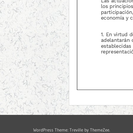
WordPress Theme: Treville by ThemeZee.