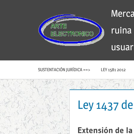
Skip
Merca
to
content
ruina
usuar
SUSTENTACIÓN JURÍDICA ==>
LEY 1581 2012
Ley 1437 de
Extensión de la